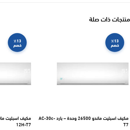
منتجات ذات صلة
٪13
٪13
خصم
خصم
مكيف اسبليت ماندو 26500 وحدة – بارد AC-30c-
12H-T7
T7