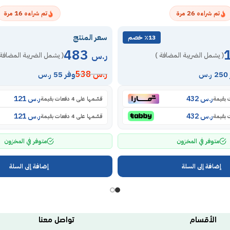
16
26
تم شراءه
مرة
تم شراءه
مرة
سعر المنتج
٪13 خصم
483
ر.س
( يشمل الضريبة المضافة )
( يشمل الضريبة المضافة 
ر.س
538
س
وفر 55 ر.س
ر.س
432
ر.س
121
قسّمها على 4 دفعات بقيمة
ر.س
432
ر.س
121
قسّمها على 4 دفعات بقيمة
متوفر في المخزون
متوفر في المخزون
إضافة إلى السلة
إضافة إلى السلة
الأقسام
تواصل معنا