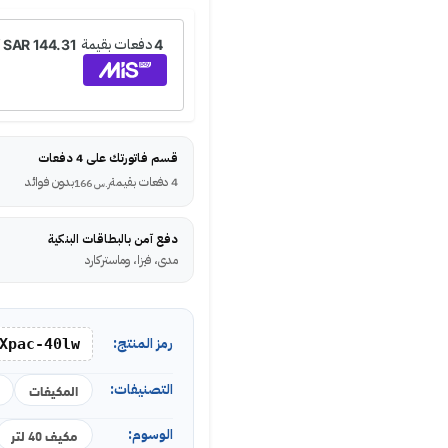
قسم فاتورتك على 4 دفعات
4 دفعات بقيمة
بدون فوائد
ر.س
166
دفع آمن بالبطاقات البنكية
مدى، فيزا، وماستركارد
رمز المنتج:
Xpac-40lw
التصنيفات:
المكيفات
الوسوم:
مكيف 40 لتر