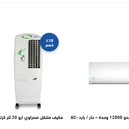
٪10
خصم
مكيف اسبليت ماندو 12000 وحدة – حار / بارد AC-
مكيف متنقل صحراوي ارو 20 لتر كرتون Ro-20clv