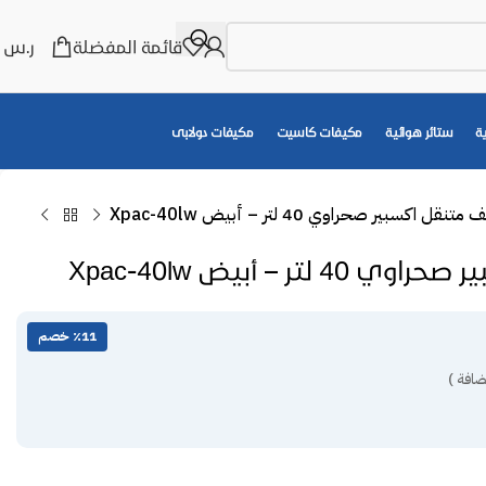
قائمة المفضلة
ر.س
0
ة
ستائر هوائية
مكيفات كاسيت
مكيفات دولابى
تنقل اكسبير صحراوي 40 لتر – أبيض Xpac-40lw
ر – أبيض Xpac-40lw
٪11 خصم
ضافة )