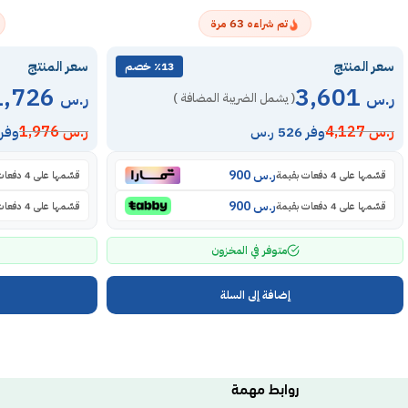
63
تم شراءه
مرة
سعر المنتج
سعر المنتج
٪13 خصم
1,726
3,601
ر.س
ر.س
( يشمل الضريبة المضافة )
ر.س
4,127
ر.س
1,976
وفر 526 ر.س
وفر 250 ر.
ر.س
900
قسّمها على 4 دفعات بقيمة
قسّمها على 4 دفعات بقيمة
ر.س
900
قسّمها على 4 دفعات بقيمة
قسّمها على 4 دفعات بقيمة
متوفر في المخزون
إضافة إلى السلة
روابط مهمة