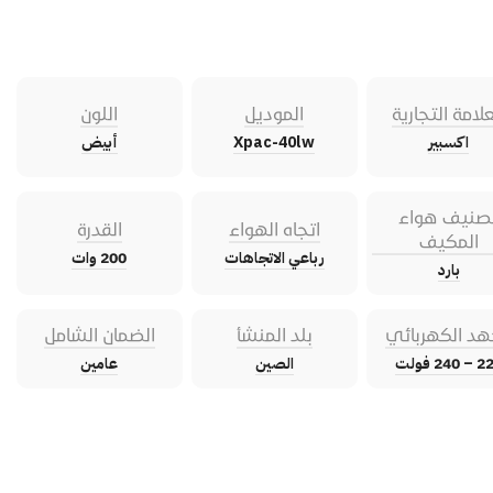
علامة التجارية
الموديل
اللون
اكسبير
Xpac-40lw
أبيض
صنيف هواء
اتجاه الهواء
القدرة
المكيف
رباعي الاتجاهات
200 وات
بارد
هد الكهربائي
بلد المنشأ
الضمان الشامل
240 فولت
الصين
عامين