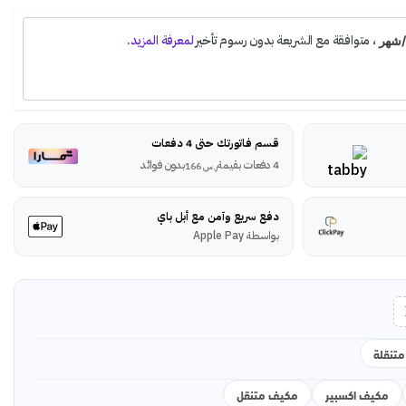
قسم فاتورتك حتى 4 دفعات
4 دفعات بقيمة
بدون فوائد
ر.س
166
دفع سريع وآمن مع أبل باي
بواسطة Apple Pay
متنقلة
مكيف اكسبير
مكيف متنقل