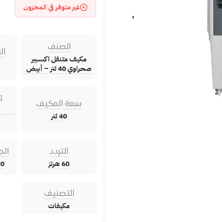
غير متوفر في المخزون
الصنف
ال
مكيف متنقل اكسبير
صحراوي 40 لتر – أبيض
ت
سعة المكيف
40 لتر
التردد
الج
60 هرتز
220 – 
التصنيف
مكيفات