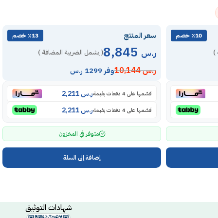
سعر المنتج
٪10 خصم
٪13 خصم
8,845
ر.س
)
( يشمل الضريبة المضافة )
ر.س
10,144
وفر 1299 ر.س
ر.س
2,211
قسّمها على 4 دفعات بقيمة
ر.س
2,211
قسّمها على 4 دفعات بقيمة
متوفر في المخزون
إضافة إلى السلة
شهادات التوثيق