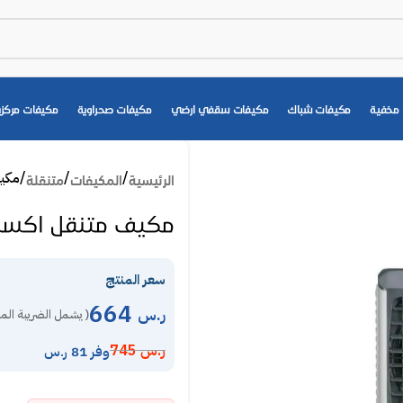
مخفية
مكيفات شباك
مكيفات سقفي ارضي
مكيفات صحراوية
مكيفات مركزي
مكيف م
الرئيسية
المكيفات
متنقلة
مكيف متنقل اكسبير صحراوي 40 لت
سعر المنتج
664
ر.س
( يشمل الضريبة الم
ر.س
745
وفر 81 ر.س