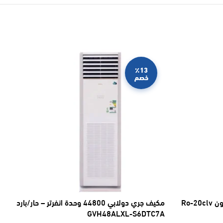
٪13
خصم
مكيف جري دولابي 44800 وحدة انفرتر – حار/بارد
GVH48ALXL-S6DTC7A