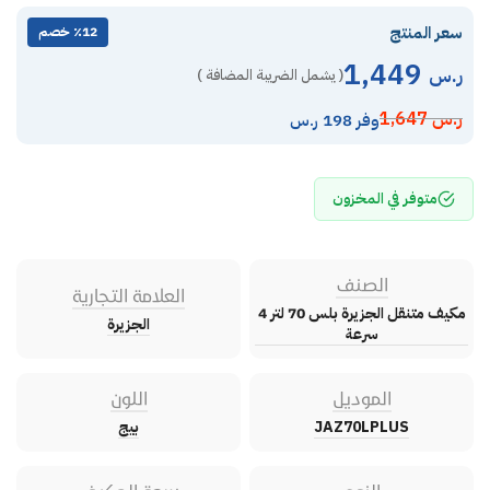
سعر المنتج
٪12 خصم
1,449
ر.س
( يشمل الضريبة المضافة )
ر.س
1,647
وفر 198 ر.س
متوفر في المخزون
الصنف
العلامة التجارية
مكيف متنقل الجزيرة بلس 70 لتر 4
الجزيرة
سرعة
الموديل
اللون
JAZ70LPLUS
بيج