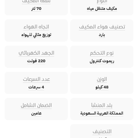
النوع
سعة المكيف
مكيف متنقل مياه
70 لتر
تصنيف هواء المكيف
اتجاه الهواء
بارد
توزيع مثالي للهواء
نوع التحكم
الجهد الكهربائي
ريموت كنترول
220 فولت
الوزن
عدد السرعات
48 كيلو
4 سرعات
بلد المنشأ
الضمان الشامل
المملكة العربية السعودية
عامين
التصنيف