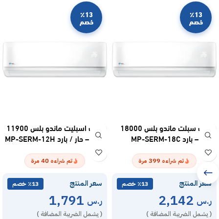
٪13
٪13
خصم
خصم
مكيف سبلت ماندو بلس 18000
مكيف اسبليت ماندو بلس 11900
وحدة – بارد MP-SERM-18C
وحدة – حار / بارد MP-SERM-12H
40
399
تم شراءه
مرة
تم شراءه
مرة
سعر المنتج
سعر المنتج
٪13 خصم
٪13 خصم
1,791
2,142
ر.س
ر.س
( يشمل الضريبة المضافة )
( يشمل الضريبة المضافة )