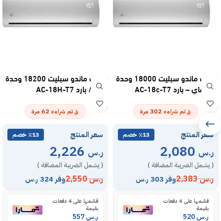
مكيف ماندو سبليت 18000 وحدة
مكيف ماندو سبليت 18200 وحدة
واي فاي – بارد AC-18c-T7
– حار / بارد AC-18H-T7
62
302
تم شراءه
مرة
تم شراءه
مرة
سعر المنتج
سعر المنتج
٪13 خصم
٪13 خصم
2,226
2,080
ر.س
ر.س
( يشمل الضريبة المضافة )
( يشمل الضريبة المضافة )
ر.س
2,383
ر.س
2,550
وفر 303 ر.س
وفر 324 ر.س
قسّمها على 4 دفعات
قسّمها على 4 دفعات
بقيمة
بقيمة
ر.س
520
ر.س
557