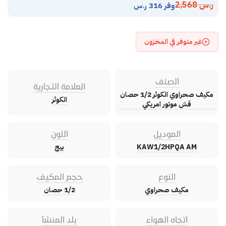
ر.س
2,568
وفر 316 ر.س
غير متوفر في المخزون
الصنف
العلامة التجارية
مكيف صحراوي الكوثر 1/2 حصان
الكوثر
قش موتور امريكي
الموديل
اللون
KAW1/2HPQA AM
بيج
النوع
حجم المكيف
مكيف صحراوي
1/2 حصان
اتجاه الهواء
بلد المنشأ