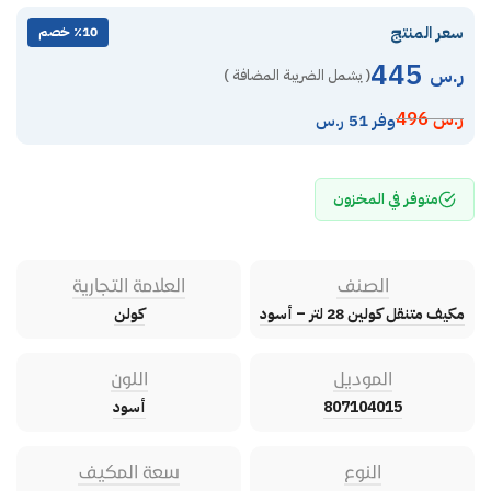
سعر المنتج
٪10 خصم
445
ر.س
( يشمل الضريبة المضافة )
ر.س
496
وفر 51 ر.س
متوفر في المخزون
الصنف
العلامة التجارية
مكيف متنقل كولين 28 لتر – أسود
كولن
الموديل
اللون
807104015
أسود
النوع
سعة المكيف