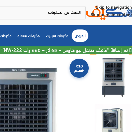
Skip to navigation
Skip to main content
العروض
مكيفات سبليت
مكيفات متنقلة
مكيفات 
تم إضافة “مكيف متنقل نيو هاوس – 65 لتر – 660 وات NW-222” إلى سلة مشترياتك.
٪10
خصم