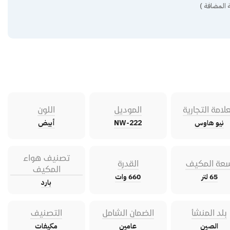
 المضافة )
علامة التجارية
الموديل
اللون
نيو هاوس
NW-222
أبيض
تصنيف هواء
عة المكيف
القدرة
المكيف
65 لتر
660 وات
بارد
بلد المنشأ
الضمان الشامل
التصنيف
الصين
عامين
مكيفات