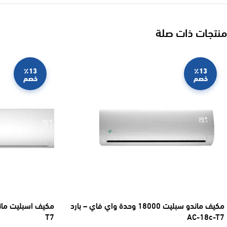
منتجات ذات صلة
٪13
٪13
خصم
خصم
مكيف ماندو سبليت 18000 وحدة واي فاي – بارد
T7
AC-18c-T7