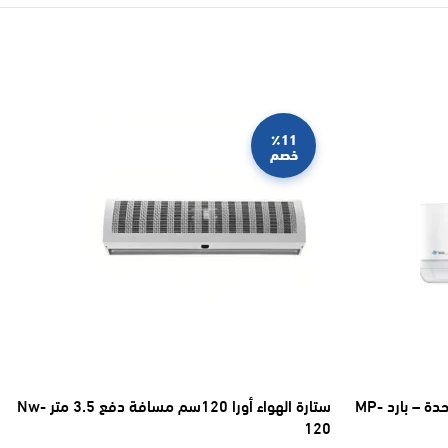
٪11
خصم
مكيف اسبليت ماندو بلس 12100 وحدة – بارد MP-
ستارة الهواء أورا 120سم مسافة دفع 3.5 متر Nw-
120