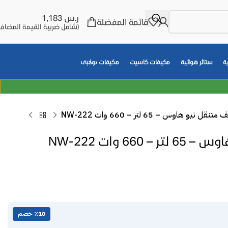
ر.س
1,183
قائمة المفضلة
(شامل ضريبة القيمة المضافة
ة
ستائر هوائية
مكيفات كاسيت
مكيفات دولابى
تنقل نيو هاوس – 65 لتر – 660 وات NW-222
66 وات NW-222
٪10 خصم