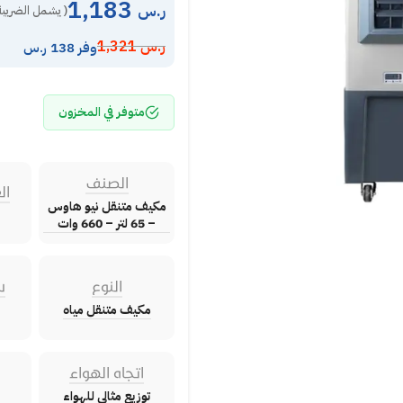
1,183
ر.س
( يشمل الضريبة
ر.س
1,321
وفر 138 ر.س
متوفر في المخزون
الصنف
ال
مكيف متنقل نيو هاوس
– 65 لتر – 660 وات
النوع
س
مكيف متنقل مياه
اتجاه الهواء
توزيع مثالي للهواء