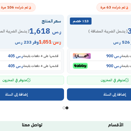
106
63
تم شراءه
مرة
تم شراءه
مرة
سعر المنتج
٪13 خصم
1,618
ر.س
( يشمل الضريبة المضافة )
( يشمل الضريبة الم
ر.س
1,851
س
وفر 233 ر.س
ر.س
900
ر.س
405
قسّمها على 4 دفعات بقيمة
ر.س
900
ر.س
405
قسّمها على 4 دفعات بقيمة
متوفر في المخزون
متوفر في المخزون
إضافة إلى السلة
إضافة إلى السلة
الأقسام
تواصل معنا