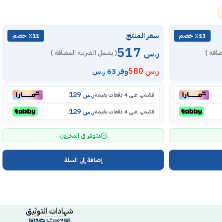
سعر المنتج
٪13 خصم
٪11 خصم
517
ر.س
ضافة )
( يشمل الضريبة المضافة )
ر.س
580
وفر 63 ر.س
ر.س
129
قسّمها على 4 دفعات بقيمة
ر.س
129
قسّمها على 4 دفعات بقيمة
متوفر في المخزون
إضافة إلى السلة
شهادات التوثيق