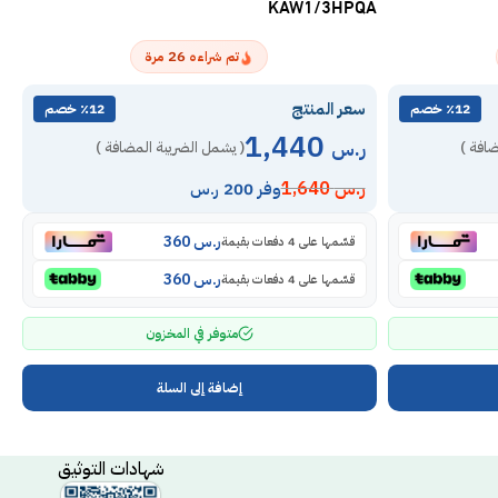
6H
KAW1/3HPQA
26
تم شراءه
مرة
سعر المنتج
س
٪12 خصم
٪12 خصم
1,440
ر.س
ر
ضافة )
( يشمل الضريبة المضافة )
ر.س
1,640
ر
وفر 200 ر.س
ر.س
360
قسّمها على 4 دفعات بقيمة
ر.س
360
قسّمها على 4 دفعات بقيمة
متوفر في المخزون
إضافة إلى السلة
شهادات التوثيق