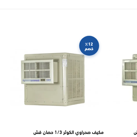
٪12
خصم
ن قش
مكيف صحراوي الكوثر 1/3 حصان قش