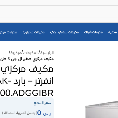
مخفية
مكيفات شباك
مكيفات سقفي ارضي
مكيفات صحراوية
مكيفات مركزي
الرئيسية
المكيفات
مركزية
مكيف مركزي صغير ال جي 5 طن انفرتر – بارد AK-Q060GC00.ADGGIBR
انفرتر – بارد
00.ADGGIBR
سعر المنتج
0
ر.س
( يشمل الضريبة المضافة )