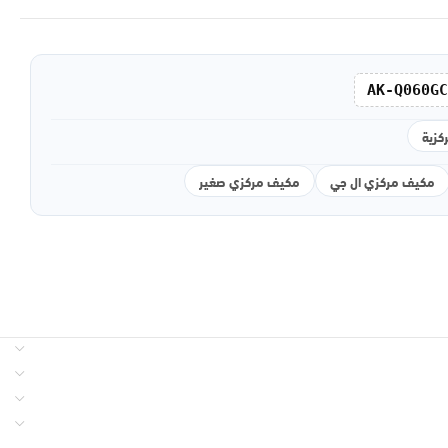
AK-Q060GC
كزية
مكيف مركزي ال جي
مكيف مركزي صغير