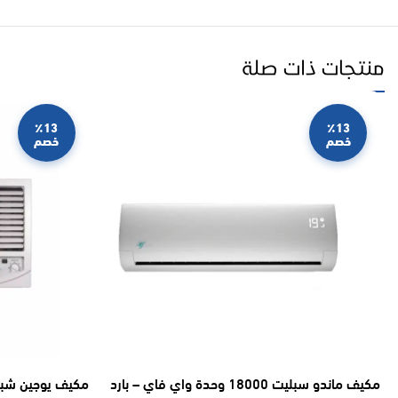
منتجات ذات صلة
٪13
٪13
خصم
خصم
مكيف ماندو سبليت 18000 وحدة واي فاي – بارد