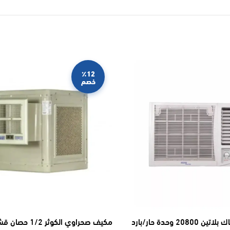
٪12
خصم
مكيف يوجين شباك بلاتين 20800 وحدة حار/بارد
مكيف صحراوي الكوثر 1/2 حصا