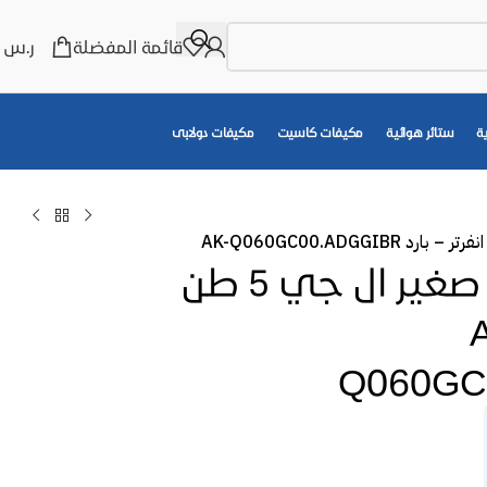
قائمة المفضلة
ر.س
0
ة
ستائر هوائية
مكيفات كاسيت
مكيفات دولابى
مكيف مركزي صغير ال جي 5 طن
 AK-
Q060GC