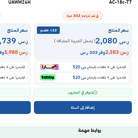
UAWM24H
AC-18c-T7
302
تم شراءه
مرة
سعر المنتج
سعر المنتج
٪13 خصم
1,739
2,080
ر.س
ر.س
( يشمل الضريبة المضافة )
ر.س
2,383
ر.س
1,988
وفر 303 ر.س
وفر 49
ر.س
520
قسّمها على 4 دفعات بقيمة
قسّمها على 4 دفعات بقيمة
ر.س
520
قسّمها على 4 دفعات بقيمة
قسّمها على 4 دفعات بقيمة
متوفر في المخزون
إضافة إلى السلة
روابط مهمة