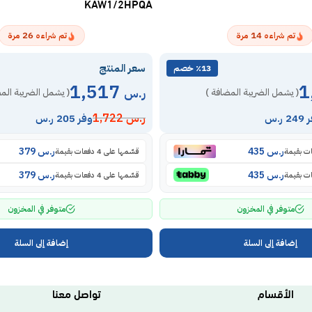
KAW1/2HPQA
26
14
تم شراءه
مرة
تم شراءه
مرة
سعر المنتج
٪13 خصم
1,517
ر.س
( يشمل الضريبة المضافة )
( يشمل الضريبة الم
ر.س
1,722
2 ر.س
وفر 205 ر.س
ر.س
435
ر.س
379
قسّمها على 4 دفعات بقيمة
ر.س
435
ر.س
379
قسّمها على 4 دفعات بقيمة
متوفر في المخزون
متوفر في المخزون
إضافة إلى السلة
إضافة إلى السلة
الأقسام
تواصل معنا