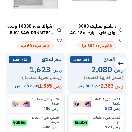
مكيف ماندو سبليت 18000
مكيف شباك جري 18000 وحدة
وحدة واي فاي – بارد AC-18c-
– بارد GJC18AG-D3NMTG1J
قش A
T7
60
302
تم شراءه
مرة
تم شراءه
مرة
سعر المنتج
سعر المنتج
س
٪13 خصم
٪13 خصم
1,623
2,080
ر.س
ر.س
ر
( يشمل الضريبة المضافة )
( يشمل الضريبة المضافة )
(
ر.س
2,383
ر.س
1,855
ر
وفر 303 ر.س
وفر 232 ر.س
قسّمها على 4 دفعات
قسّمها على 4 دفعات
بقيمة
بقيمة
ر.س
520
ر.س
406
قسّمها على 4 دفعات
قسّمها على 4 دفعات
بقيمة
بقيمة
ر.س
520
ر.س
406