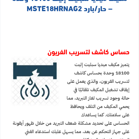
– حار/بارد MSTE18HRNAG2
حساس كاشف لتسريب الفريون
يتميز مكيف ميديا سبليت إليت
18100 وحدة بحساس كاشف
لتسريب الفريون، والذي يعمل على
إيقاف تشغيل المكيف تلقائيًا في
حالة وجود تسريب لغاز التبريد، مما
يحمي المكيف من التلف ويحاف
ظ
على سلامتك. كما يساعدك
الحساس على تحديد مشكل
ة ضعف التبريد من خلال ظهور أيقونة
على جهاز التحكم عن بعد
، مما يسهل عليك استدعاء الفني