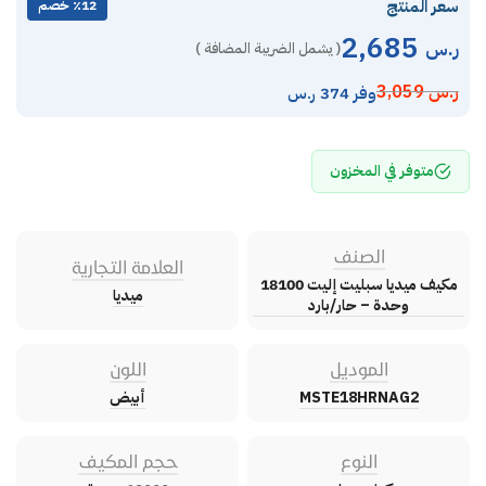
سعر المنتج
٪12 خصم
2,685
ر.س
( يشمل الضريبة المضافة )
ر.س
3,059
وفر 374 ر.س
متوفر في المخزون
الصنف
العلامة التجارية
مكيف ميديا سبليت إليت 18100
ميديا
وحدة – حار/بارد
الموديل
اللون
MSTE18HRNAG2
أبيض
النوع
حجم المكيف