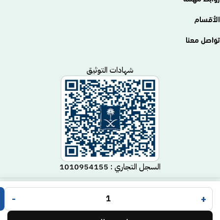
الأقسام
تواصل معنا
شهادات التوثيق
السجل التجاري : 1010954155
متجر مكيف
جميع الحقوق محفوظة لـ
© 2025.
-
+
Code Time
تم التطوير بواسطة
.