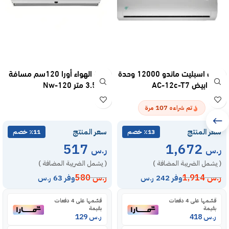
مكيف اسبليت ماندو 12000 وحدة
ستارة الهواء أورا 120سم مسافة
– بارد ابيض AC-12c-T7
دفع 3.5 متر Nw-120
107
تم شراءه
مرة
سعر المنتج
سعر المنتج
٪13 خصم
٪11 خصم
517
1,672
ر.س
ر.س
( يشمل الضريبة المضافة )
( يشمل الضريبة المضافة )
ر.س
1,914
ر.س
580
وفر 242 ر.س
وفر 63 ر.س
قسّمها على 4 دفعات
قسّمها على 4 دفعات
بقيمة
بقيمة
ر.س
418
ر.س
129