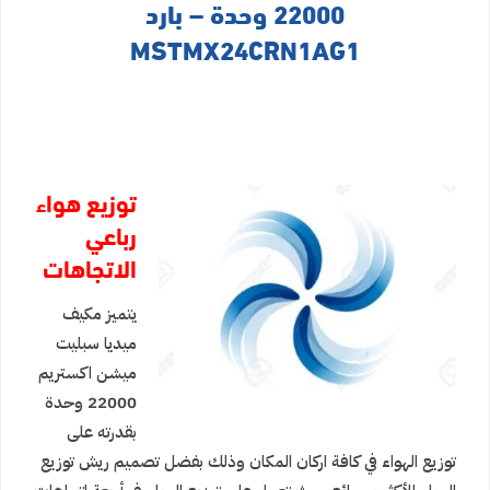
22000 وحدة – بارد
MSTMX24CRN1AG1
توزيع هواء
رباعي
الاتجاهات
يتميز مكيف
ميديا سبليت
ميشن اكستريم
22000 وحدة
بقدرته على
توزيع الهواء في كافة اركان المكان وذلك بفضل تصميم ريش توزيع