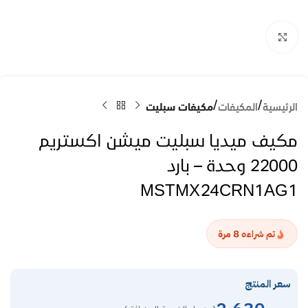
Click to enlarge
الرئيسية
المكيفات
مكيفات سبليت
مكيف ميديا سبليت ميشن اكستريم
22000 وحدة – بارد
MSTMX24CRN1AG1
8
تم شراءه
مرة
سعر المنتج