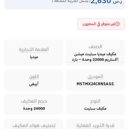
2,630
ر.س
( يشمل الضريبة المضافة )
غير متوفر في المخزون
الصنف
العلامة التجارية
مكيف ميديا سبليت ميشن
ميديا
اكستريم 22000 وحدة – بارد
الموديل
اللون
MSTMX24CRN1AG1
أبيض
النوع
حجم المكيف
مكيف سبليت
24000 وحدة
قدرة التبريد الفعلية
تصنيف هواء المكيف