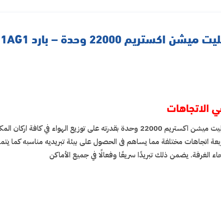
يم 22000 وحدة – بارد MSTMX24CRN1AG1
عي الاتجاهات
يتميز مكيف ميديا سبليت ميشن اكستريم 22000 وحدة بقدرته على توزي
ربعة اتجاهات مختلفة مما يساهم فى الحصول على بيئة تبريديه مناسبه كما يتميز
ء الغرفة. يضمن ذلك تبريدًا سريعًا وفعالًا في جميع الأماكن