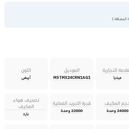
 المضافة )
علامة التجارية
الموديل
اللون
ميديا
MSTMX24CRN1AG1
أبيض
تصنيف هواء
جم المكيف
قدرة التبريد الفعلية
المكيف
24000 وحدة
22000 وحدة
بارد