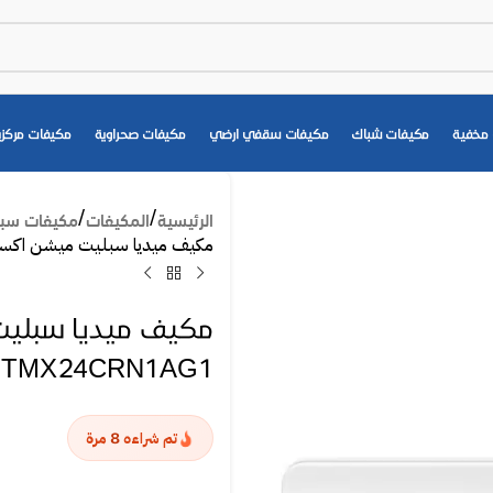
مخفية
مكيفات شباك
مكيفات سقفي ارضي
مكيفات صحراوية
مكيفات مركزي
الرئيسية
المكيفات
مكيفات سب
مكيف ميديا سبليت ميشن اكستريم 22000 وحدة – بارد N1AG1
TMX24CRN1AG1
8
تم شراءه
مرة