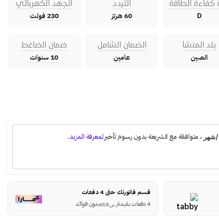
 كفاءة الطاقة
التردد
الجهد الكهربائي
D
60 هرتز
230 فولت
بلد المنشأ
الضمان الشامل
ضمان الضاغط
الصين
عامين
10 سنوات
قسم فاتورتك حتى 4 دفعات
4 دفعات بقيمة
بدون فوائد
ر.س
658