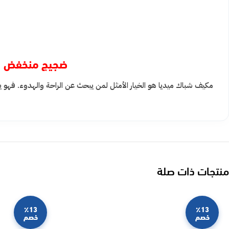
ضجيج منخفض
مكيف شباك ميديا هو الخيار الأمثل لمن يبحث عن الراحة والهدوء. فهو ي
منتجات ذات صلة
٪13
٪13
خصم
خصم