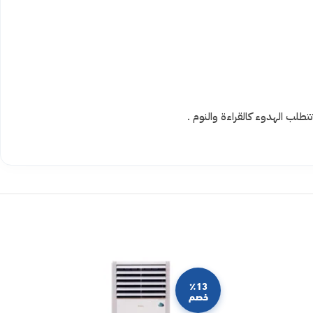
طلب الهدوء كالقراءة والنوم .
٪13
خصم