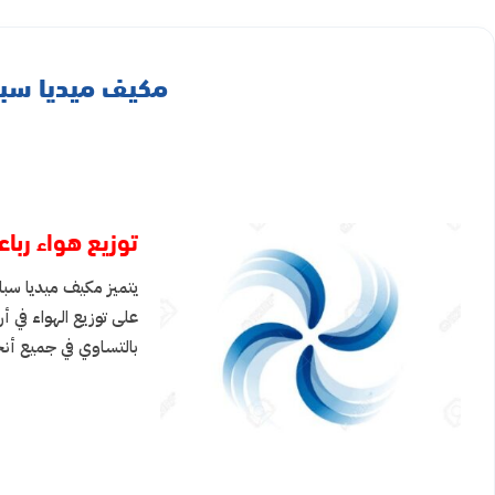
مكيف ميديا سبليت ميشن اكستر
توزيع هواء ربا
على توزيع الهواء في أ
بالتساوي في جميع أنحا