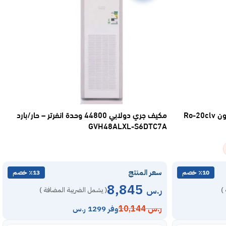
مكيف جري دولابي 44800 وحدة انفرتر – حار/بارد
GVH48ALXL-S6DTC7A
سعر المنتج
٪10 خصم
٪13 خصم
8,845
ر.س
)
( يشمل الضريبة المضافة )
ر.س
10,144
وفر 1299 ر.س