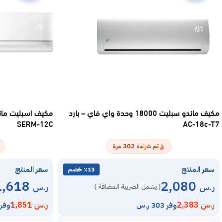
مكيف ماندو سبليت 18000 وحدة واي فاي – بارد
SERM-12C
AC-18c-T7
302
تم شراءه
مرة
سعر المنتج
سعر المنتج
٪13 خصم
1,618
2,080
ر.س
ر.س
( يشمل الضريبة المضافة )
ر.س
2,383
ر.س
1,851
وفر 303 ر.س
وفر 233 ر.