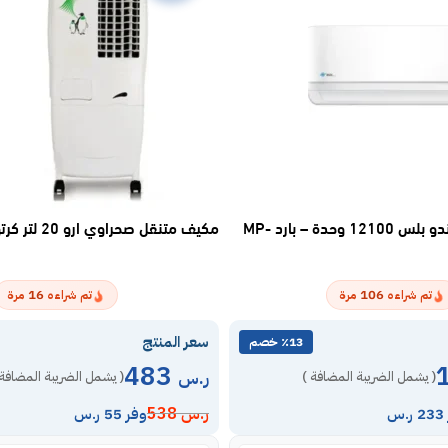
مكيف اسبليت ماندو بلس 12100 وحدة – بارد MP-
مكيف متنقل صحراوي ارو 20 لتر كرتون Ro-20clv
16
106
تم شراءه
مرة
تم شراءه
مرة
سعر المنتج
٪13 خصم
483
ر.س
( يشمل الضريبة المضافة )
( يشمل الضريبة المضافة 
ر.س
538
س
وفر 55 ر.س