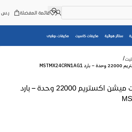
قائمة المفضلة
ر.س
0
ة
ستائر هوائية
مكيفات كاسيت
مكيفات دولابى
ليت
MSTMX24CR
مكيف ميديا سبليت ميشن اكستريم 22000 وحدة – بارد
MS